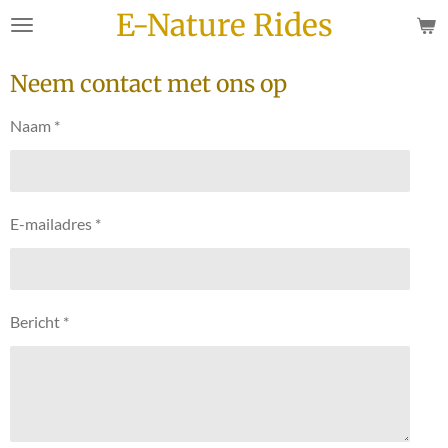
E-Nature Rides
Ga
direct
naar
Neem contact met ons op
de
hoofdinhoud
Naam *
E-mailadres *
Bericht *